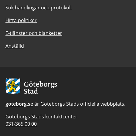
Sök handlingar och protokoll
Hitta politiker
E-tjänster och blanketter
Anställd
Avsändare:
Göteborgs
Stad
goteborg.se
är Göteborgs Stads officiella webbplats.
Göteborgs Stads kontaktcenter:
Telefonnummer
031-365 00 00
till