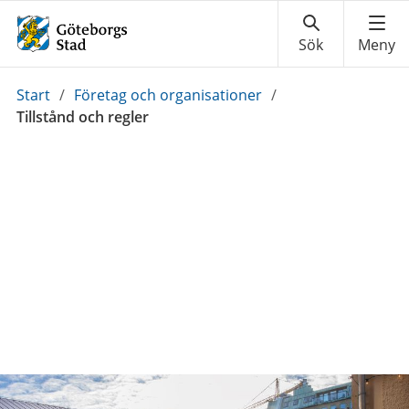
Du
Start
/
Företag och organisationer
/
är
Tillstånd och regler
här: