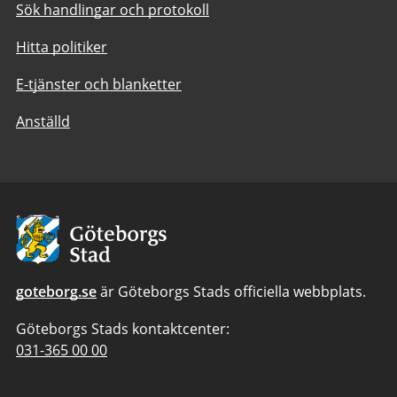
Sök handlingar och protokoll
Hitta politiker
E-tjänster och blanketter
Anställd
Avsändare:
Göteborgs
Stad
goteborg.se
är Göteborgs Stads officiella webbplats.
Göteborgs Stads kontaktcenter:
Telefonnummer
031-365 00 00
till
Göteborgs