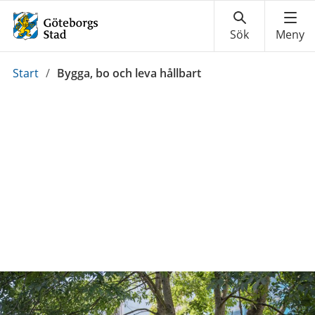
Du
Start
/
Bygga, bo och leva hållbart
är
här: