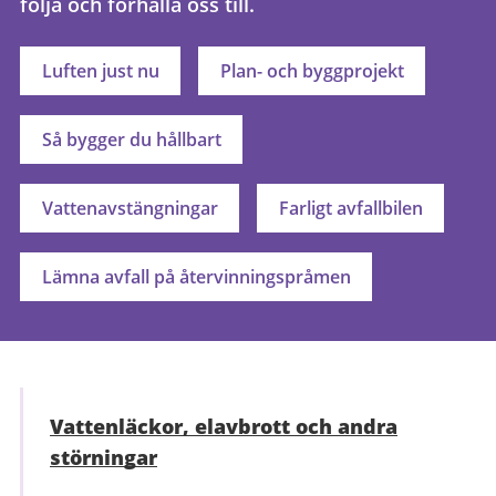
följa och förhålla oss till.
Luften just nu
Plan- och byggprojekt
Så bygger du hållbart
Vattenavstängningar
Farligt avfallbilen
Lämna avfall på återvinningspråmen
Vattenläckor, elavbrott och andra
störningar