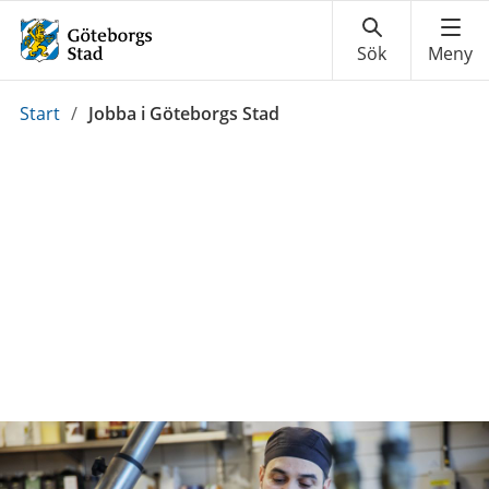
Du
Start
/
Jobba i Göteborgs Stad
är
här: