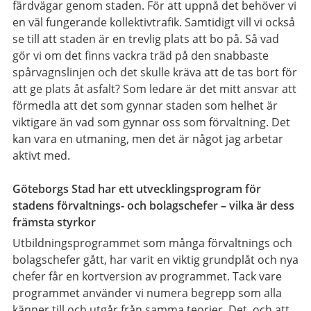
färdvägar genom staden. För att uppnå det behöver vi
en väl fungerande kollektivtrafik. Samtidigt vill vi också
se till att staden är en trevlig plats att bo på. Så vad
gör vi om det finns vackra träd på den snabbaste
spårvagnslinjen och det skulle kräva att de tas bort för
att ge plats åt asfalt? Som ledare är det mitt ansvar att
förmedla att det som gynnar staden som helhet är
viktigare än vad som gynnar oss som förvaltning. Det
kan vara en utmaning, men det är något jag arbetar
aktivt med.
Göteborgs Stad har ett utvecklingsprogram för
stadens förvaltnings- och bolagschefer – vilka är dess
främsta styrkor
Utbildningsprogrammet som många förvaltnings och
bolagschefer gått, har varit en viktig grundplåt och nya
chefer får en kortversion av programmet. Tack vare
programmet använder vi numera begrepp som alla
känner till och utgår från samma teorier. Det, och att