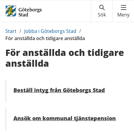
Du
Start
/
Jobba i Göteborgs Stad
/
är
För anställda och tidigare anställda
här:
För anställda och tidigare
anställda
Beställ intyg från Göteborgs Stad
Ansök om kommunal tjänstepension