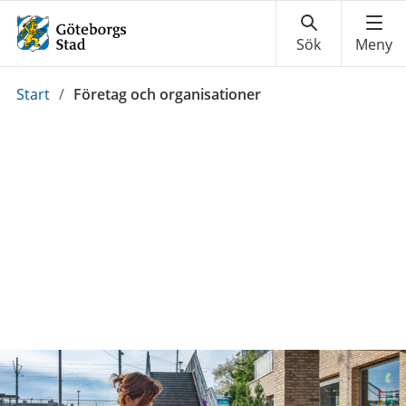
Du
Start
/
Företag och organisationer
är
här: