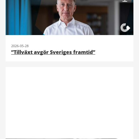
2026-05-28
”Tillväxt avgör Sveriges framtid”