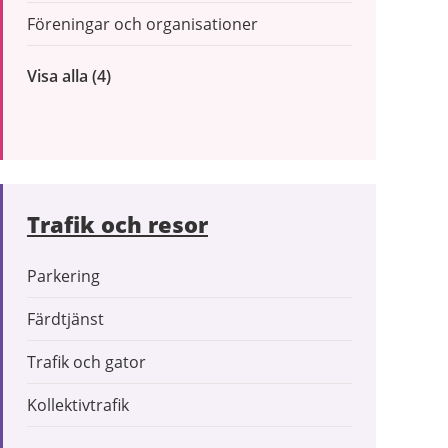
Föreningar och organisationer
Visa alla
inom
(4)
Företag
och
organisationer
Trafik och resor
Parkering
Färdtjänst
Trafik och gator
Kollektivtrafik