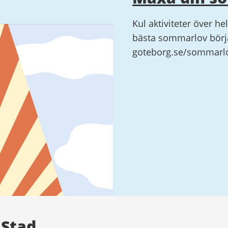
Kul aktiviteter över he
bästa sommarlov börja
goteborg.se/sommarl
 Stad