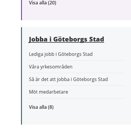
Visa alla
inom
(20)
Omsorg
och
stöd
Jobba i Göteborgs Stad
Lediga jobb i Göteborgs Stad
Våra yrkesområden
Så är det att jobba i Göteborgs Stad
Möt medarbetare
Visa alla
inom
(8)
Jobba
i
Göteborgs