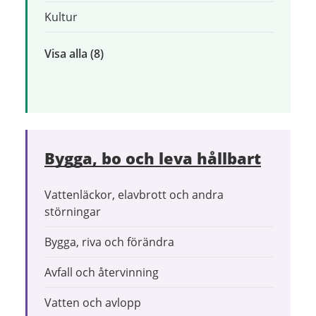
Kultur
Visa alla
inom
(8)
Uppleva
och
göra
Bygga, bo och leva hållbart
Vattenläckor, elavbrott och andra
störningar
Bygga, riva och förändra
Avfall och återvinning
Vatten och avlopp