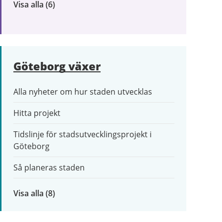
Visa alla
inom
(6)
Trafik
och
resor
Göteborg växer
Alla nyheter om hur staden utvecklas
Hitta projekt
Tidslinje för stadsutvecklingsprojekt i
Göteborg
Så planeras staden
Visa alla
inom
(8)
Göteborg
växer