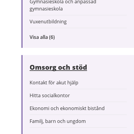
Gymnasieskola och anpassad
gymnasieskola
Vuxenutbildning
Visa alla
inom
(6)
Förskola
och
utbildning
Omsorg och stöd
Kontakt för akut hjälp
Hitta socialkontor
Ekonomi och ekonomiskt bistånd
Familj, barn och ungdom