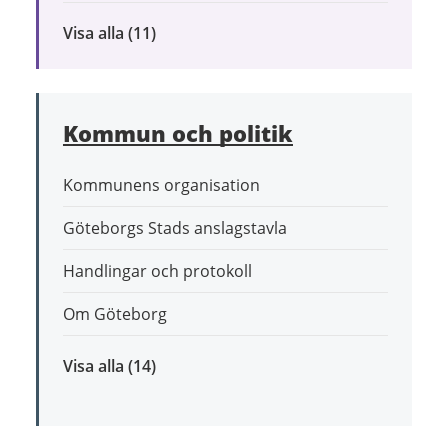
Visa alla
inom
(11)
Bygga,
bo
och
Kommun och politik
leva
hållbart
Kommunens organisation
Göteborgs Stads anslagstavla
Handlingar och protokoll
Om Göteborg
Visa alla
inom
(14)
Kommun
och
politik