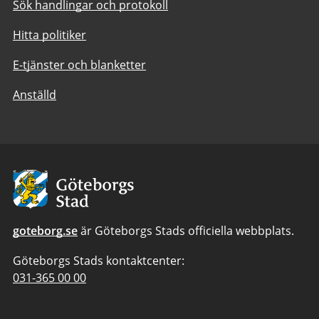
Sök handlingar och protokoll
Hitta politiker
E-tjänster och blanketter
Anställd
Avsändare:
Göteborgs
Stad
goteborg.se
är Göteborgs Stads officiella webbplats.
Göteborgs Stads kontaktcenter:
Telefonnummer
031-365 00 00
till
Göteborgs