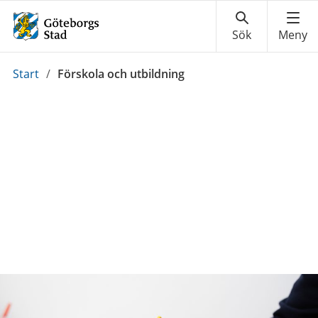
Du
Start
/
Förskola och utbildning
är
här: