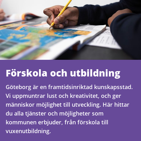
Förskola och utbildning
Göteborg är en framtidsinriktad kunskapsstad.
Vi uppmuntrar lust och kreativitet, och ger
människor möjlighet till utveckling. Här hittar
du alla tjänster och möjligheter som
kommunen erbjuder, från förskola till
vuxenutbildning.