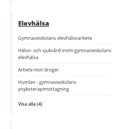
Elevhälsa
Gymnasieskolans elevhälsoarbete
Hälso- och sjukvård inom gymnasieskolans
elevhälsa
Arbete mot droger
Humlan - gymnasieskolans
psykoterapimottagning
Visa alla
inom
(4)
Elevhälsa