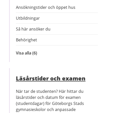
Ansökningstider och öppet hus
Utbildningar
Så här ansöker du
Behörighet
Visa alla
inom
(6)
Ansök
till
gymnasieskola
Läsårstider och examen
När tar de studenten? Här hittar du
läsårstider och datum för examen
(studentdagar) för Göteborgs Stads
gymnasieskolor och anpassade