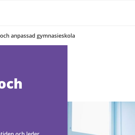
och anpassad gymnasieskola
och
tiden och leder