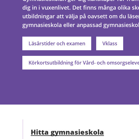
dig in i vuxenlivet. Det finns många olika s
utbildningar att välja på oavsett om du läse
gymnasieskola eller anpassad gymnasieskol
Läsårstider och examen
Vklass
Körkortsutbildning för Vård- och omsorgselev
Hitta gymnasieskola