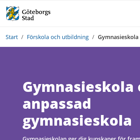
Du
Start
/
Förskola och utbildning
/
Gymnasieskola 
är
här:
Gymnasieskola 
anpassad
gymnasieskola
Gymnasieskolan ger dig kunskaper för fram