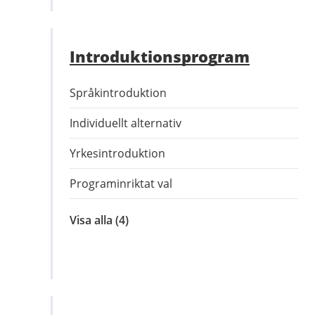
Skolkort,
skolskjuts
Introduktions­program
Språkintroduktion
Individuellt alternativ
Yrkesintroduktion
Programinriktat val
Visa alla
inom
(4)
Introduktionsprogram