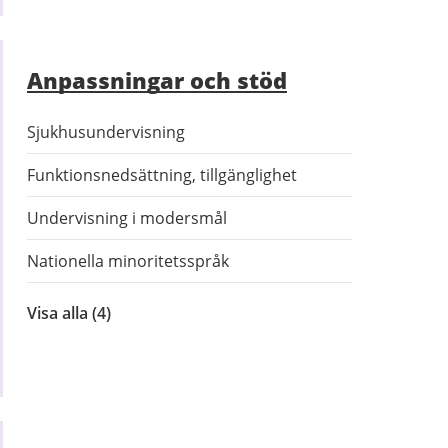
Anpassningar och stöd
Sjukhusundervisning
Funktionsnedsättning, tillgänglighet
Undervisning i modersmål
Nationella minoritetsspråk
Visa alla
inom
(4)
Anpassningar
och
stöd