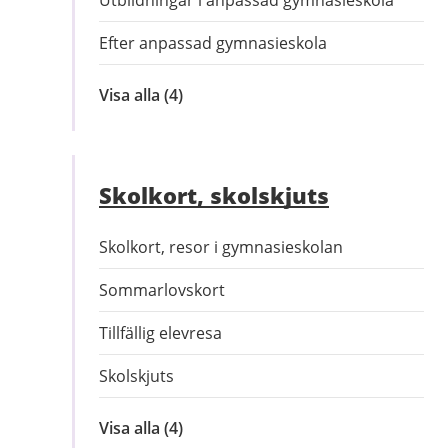
Efter anpassad gymnasieskola
Visa alla
inom
(4)
Anpassad
gymnasieskola
Skolkort, skolskjuts
Skolkort, resor i gymnasieskolan
Sommarlovskort
Tillfällig elevresa
Skolskjuts
Visa alla
inom
(4)