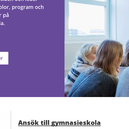
kolor, program och
r på
a.
er
Ansök till gymnasieskola