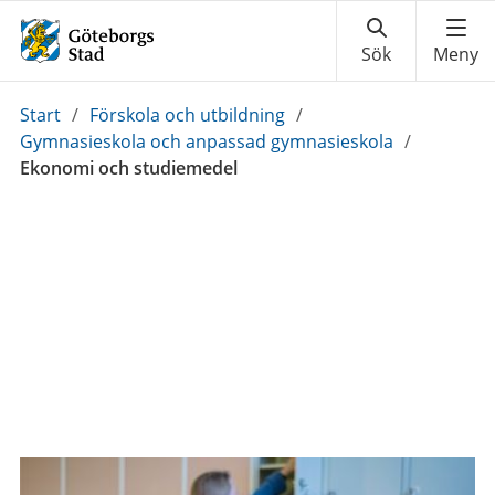
Du
Start
/
Förskola och utbildning
/
är
Gymnasieskola och anpassad gymnasieskola
/
här:
Ekonomi och studiemedel