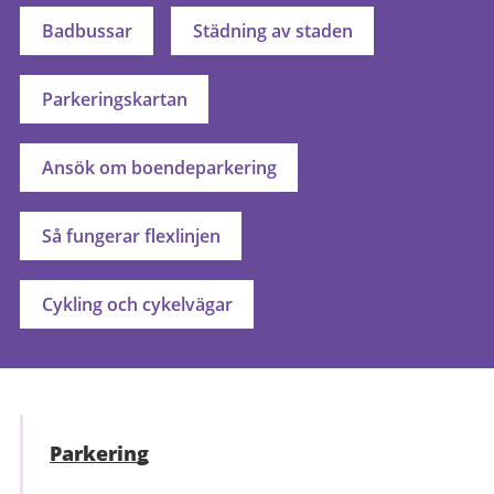
Badbussar
Städning av staden
Parkeringskartan
Ansök om boendeparkering
Så fungerar flexlinjen
Cykling och cykelvägar
Parkering