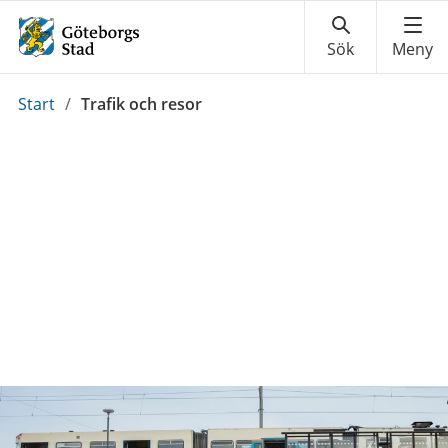
Du
Start
/
Trafik och resor
är
här: