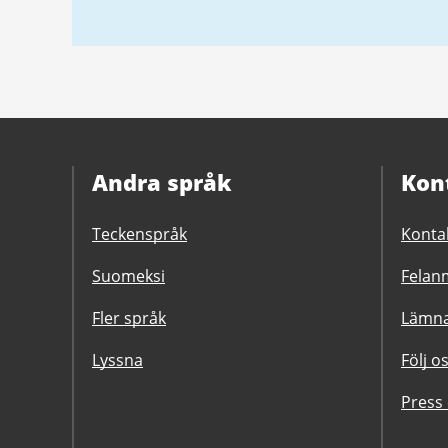
Andra språk
Kon
Teckenspråk
Konta
Suomeksi
Felanm
Fler språk
Lämna
Lyssna
Följ o
Press