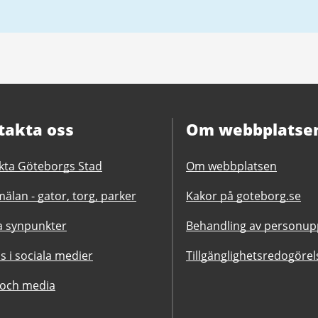
takta oss
Om webbplatse
kta Göteborgs Stad
Om webbplatsen
älan - gator, torg, parker
Kakor på goteborg.se
 synpunkter
Behandling av personupp
ss i sociala medier
Tillgänglighetsredogörel
 och media