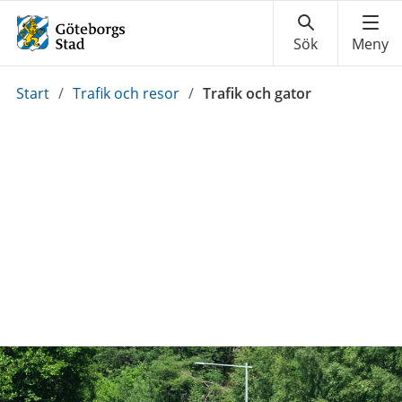
Du
Start
/
Trafik och resor
/
Trafik och gator
är
här: