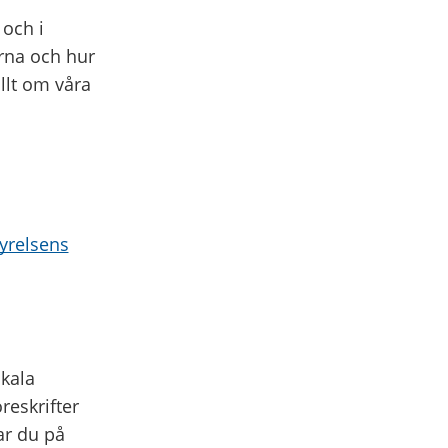
och i
erna och hur
allt om våra
tyrelsens
kala
öreskrifter
ttar du på