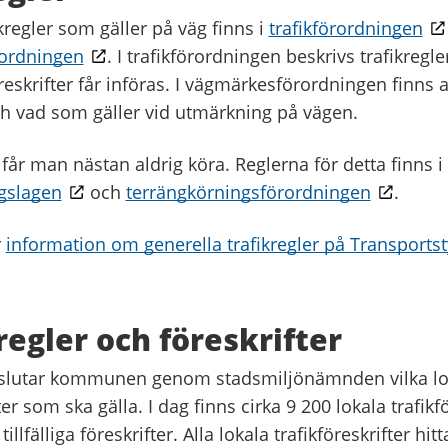
ikregler som gäller på väg finns i
trafikförordningen
ordningen
. I trafikförordningen beskrivs trafikregl
öreskrifter får införas. I vägmärkesförordningen finns 
 vad som gäller vid utmärkning på vägen.
får man nästan aldrig köra. Reglerna för detta finns i
gslagen
och
terrängkörningsförordningen
.
r
information om generella trafikregler på Transports
regler och föreskrifter
eslutar kommunen genom stadsmiljönämnden vilka lo
ter som ska gälla. I dag finns cirka 9 200 lokala trafikf
tillfälliga föreskrifter. Alla lokala trafikföreskrifter hi