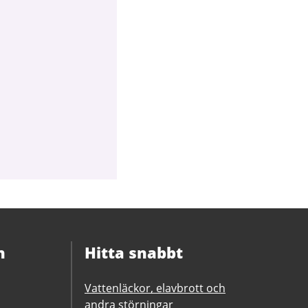
n
Hitta snabbt
Vattenläckor, elavbrott och
andra störningar