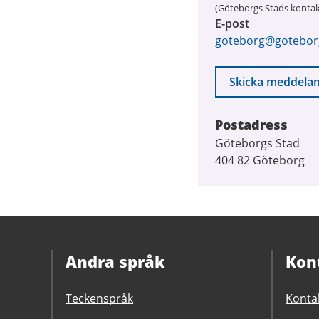
(Göteborgs Stads kontak
E-post
goteborg@gotebor
Skicka meddela
Postadress
Göteborgs Stad
404 82 Göteborg
Andra språk
Kon
Teckenspråk
Konta