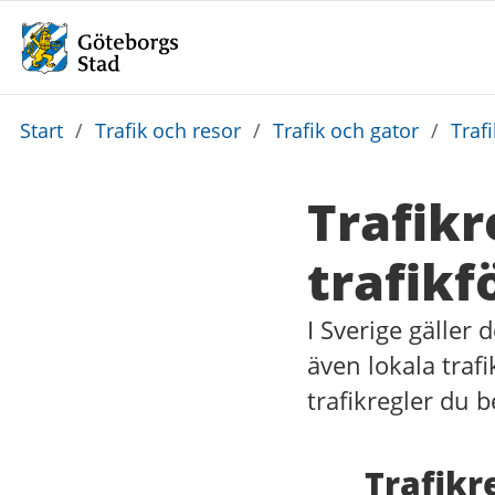
Du
Start
/
Trafik och resor
/
Trafik och gator
/
Traf
är
här:
Trafikr
trafikf
I Sverige gäller
även lokala traf
trafikregler du b
Trafikr