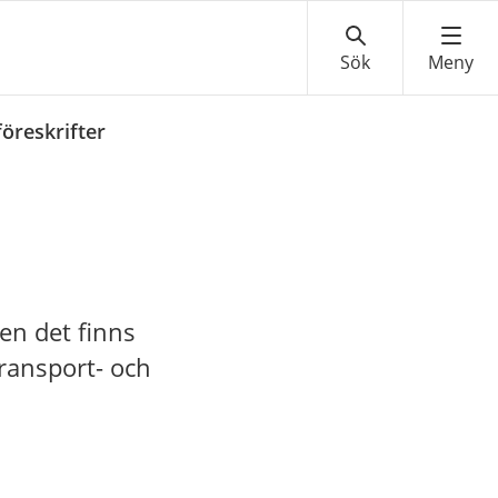
föreskrifter
men det finns
transport- och