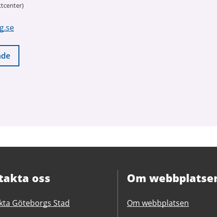
tcenter)
g.se
nde
takta oss
Om webbplatse
kta Göteborgs Stad
Om webbplatsen