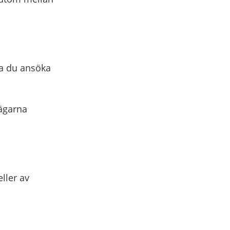
ska du ansöka
vägarna
ller av