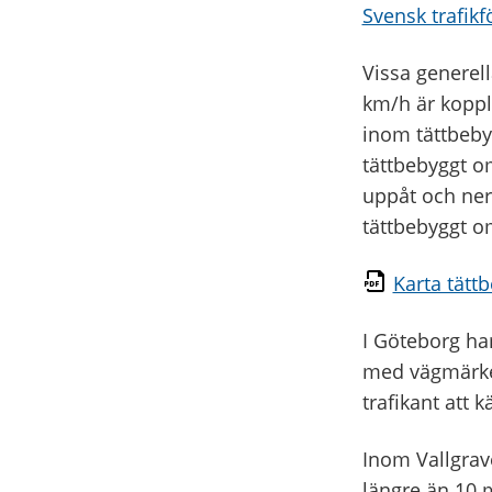
Svensk trafikf
Vissa generel
km/h är koppl
inom tättbeby
tättbebyggt om
uppåt och nerå
tättbebyggt o
Karta tätt
I Göteborg har
med vägmärken
trafikant att k
Inom Vallgrav
längre än 10 m