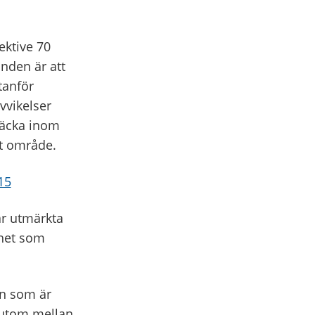
ektive 70
nden är att
tanför
vvikelser
träcka inom
gt område.
15
är utmärkta
ghet som
on som är
örutom mellan