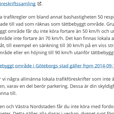
öreskriftssamling
.
la trafikregler om bland annat bashastigheten 50 resp
ade till vad som räknas som tättbebyggt område. Gru
ggt område får du inte köra fortare än 50 km/h och u
råde inte fortare än 70 km/h. Det kan finnas lokala a
t, till exempel en sänkning till 30 km/h på en viss s
mråde eller en höjning till 90 km/h utanför tättbebyg
bebyggt område i Göteborgs stad gäller frpm 2014-09-
 vi några allmänna lokala trafikföreskrifter som inte 
, varav en del berör parkering. Dessa är din skyldi
änna till.
en och Västra Nordstaden får du inte köra med ford
eter. Detta gäller alla dagar i veckan, dygnet runt f