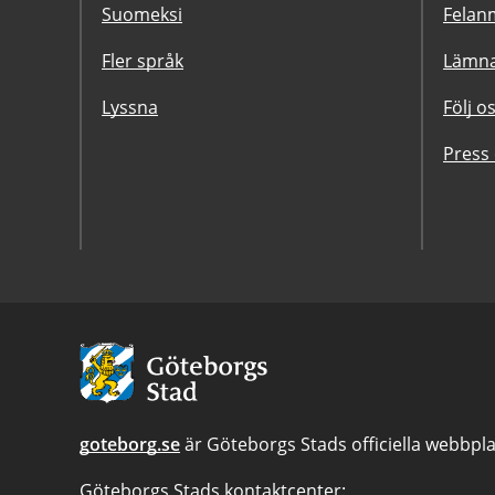
Suomeksi
Felanm
Fler språk
Lämna
Lyssna
Följ o
Press
Avsändare:
Göteborgs
Stad
goteborg.se
är Göteborgs Stads officiella webbpla
Göteborgs Stads kontaktcenter: