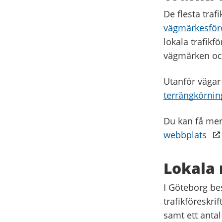
De flesta traf
vägmärkesför
lokala trafikf
vägmärken och
Utanför vägar 
terrängkörnin
Du kan få me
webbplats
Lokala 
I Göteborg b
trafikföreskrif
samt ett antal 