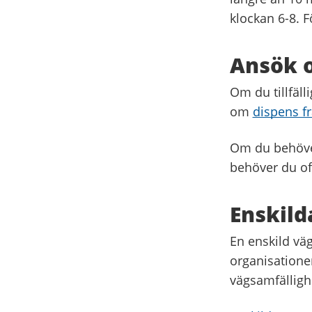
klockan 6-8. F
Ansök 
Om du tillfäll
om
dispens fr
Om du behöver
behöver du of
Enskild
En enskild vä
organisatione
vägsamfällighe