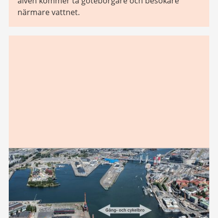
älven kommer ta göteborgare och besökare
närmare vattnet.