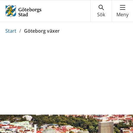
Du
Start
/
Göteborg växer
är
här: