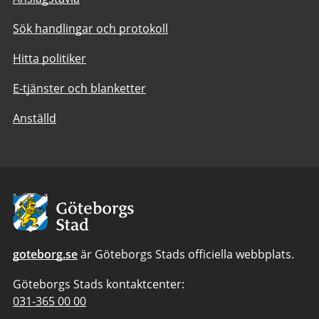
Sök handlingar och protokoll
Hitta politiker
E-tjänster och blanketter
Anställd
Avsändare:
Göteborgs
Stad
goteborg.se
är Göteborgs Stads officiella webbplats.
Göteborgs Stads kontaktcenter:
Telefonnummer
031-365 00 00
till