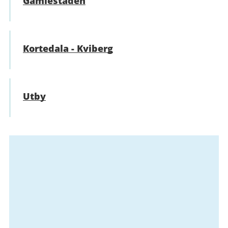
Gamlestaden
Kortedala - Kviberg
Utby
Relaterad
information