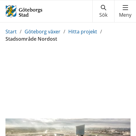
Du
Start
/
Göteborg växer
/
Hitta projekt
/
är
Stadsområde Nordost
här: