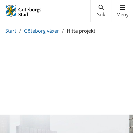
Du
Start
/
Göteborg växer
/
Hitta projekt
är
här: