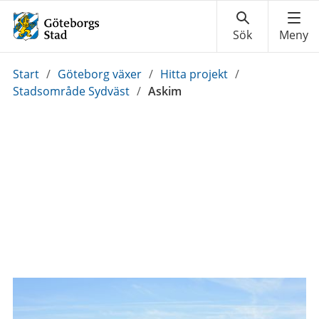
Du
Start
/
Göteborg växer
/
Hitta projekt
/
är
Stadsområde Sydväst
/
Askim
här: