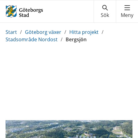
Du
Start
/
Göteborg växer
/
Hitta projekt
/
är
Stadsområde Nordost
/
Bergsjön
här: