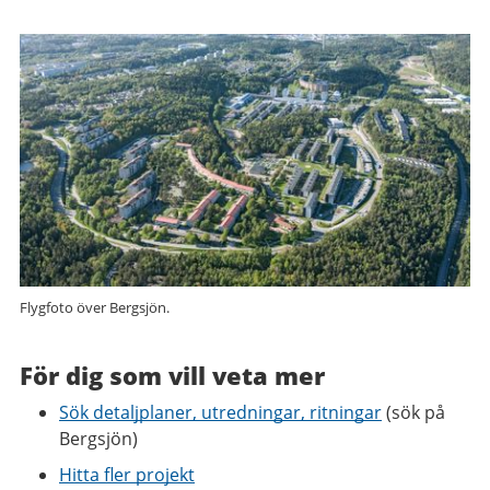
Flygfoto över Bergsjön.
För dig som vill veta mer
Sök detaljplaner, utredningar, ritningar
(sök på
Bergsjön)
Hitta fler projekt