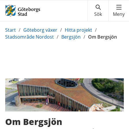
Du
Start
/
Göteborg växer
/
Hitta projekt
/
är
Stadsområde Nordost
/
Bergsjön
/
Om Bergsjön
här:
Om Bergsjön