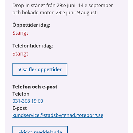
juni
Drop-in stängt från 29:e juni- 14:e september
2026
och bokade möten 29:e juni- 9 augusti
till
14
Öppettider idag
september
Stängt
2026
Telefontider idag
Stängt
Visa fler öppettider
Telefon och e-post
Telefon
031-368 19 60
E-post
kundservice@stadsbyggnad.goteborg.se
Skicka meddelande