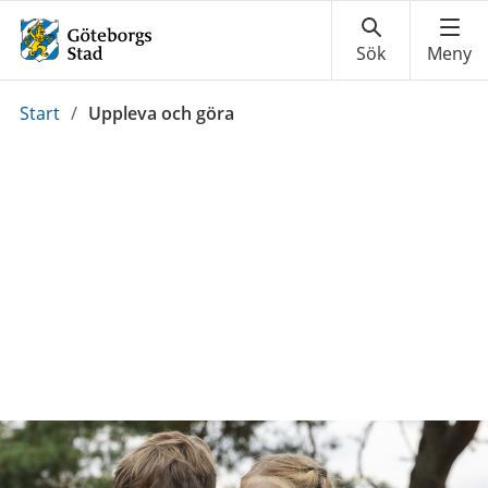
Du
Start
/
Uppleva och göra
är
här: