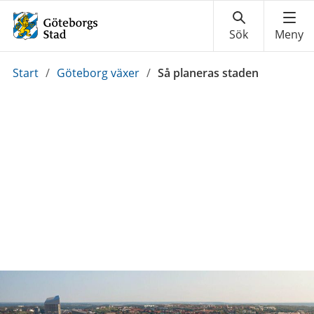
Du
Start
/
Göteborg växer
/
Så planeras staden
är
här: