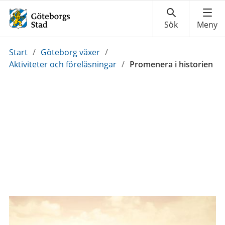
Du
Start
/
Göteborg växer
/
är
Aktiviteter och föreläsningar
/
Promenera i historien
här: