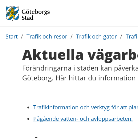
Du
Start
/
Trafik och resor
/
Trafik och gator
/
Traf
är
Aktuella vägar
här:
Förändringarna i staden kan påverka di
Göteborg. Här hittar du informatio
Trafikinformation och verktyg för att pla
Pågående vatten- och avloppsarbeten.