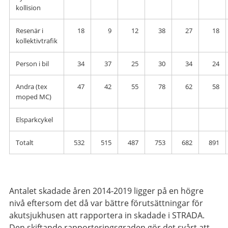
kollision
Resenär i
18
9
12
38
27
18
kollektivtrafik
Person i bil
34
37
25
30
34
24
Andra (tex
47
42
55
78
62
58
moped MC)
Elsparkcykel
Totalt
532
515
487
753
682
891
Antalet skadade åren 2014-2019 ligger på en högre
nivå eftersom det då var bättre förutsättningar för
akutsjukhusen att rapportera in skadade i STRADA.
Den skiftande rapporteringsgraden gör det svårt att