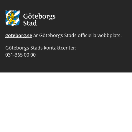
Avsändare:
Göteborgs
Stad
goteborg.se
är Göteborgs Stads officiella webbplats.
Göteborgs Stads kontaktcenter:
Telefonnummer
031-365 00 00
till
Göteborgs
Stads
kontaktcenter: