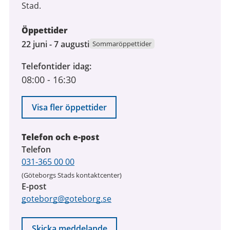
Stad.
Öppettider
22
22 juni - 7 augusti
Sommaröppettider
juni
Telefontider idag
2026
08:00
-
16:30
till
7
augusti
Visa fler öppettider
2026
Telefon och e-post
Telefon
031-365 00 00
(Göteborgs Stads kontaktcenter)
E-post
goteborg@goteborg.se
Skicka meddelande