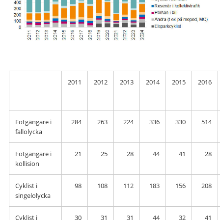
2011
2012
2013
2014
2015
2016
Fotgängare i
284
263
224
336
330
514
fallolycka
Fotgängare i
21
25
28
44
41
28
kollision
Cyklist i
98
108
112
183
156
208
singelolycka
Cyklist i
30
31
31
44
32
41