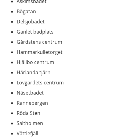
Askimsbadet
Bögatan
Delsjöbadet
Ganlet badplats
Gårdstens centrum
Hammarkulletorget
Hjällbo centrum
Härlanda tjärn
Lövgärdets centrum
Näsetbadet
Rannebergen
Röda Sten
Saltholmen
Vättlefjäll