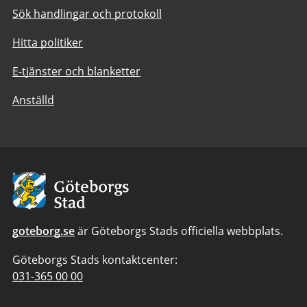
Sök handlingar och protokoll
Hitta politiker
E-tjänster och blanketter
Anställd
Avsändare:
Göteborgs
Stad
goteborg.se
är Göteborgs Stads officiella webbplats.
Göteborgs Stads kontaktcenter:
Telefonnummer
031-365 00 00
till