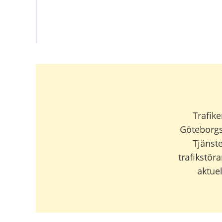
Relaterad
information
Trafik
Göteborgso
Tjänst
trafikstör
aktue