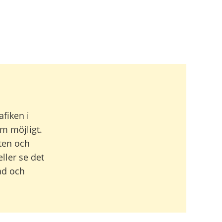
fiken i
om möjligt.
ten och
ller se det
ad och