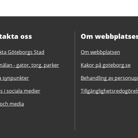
takta oss
Om webbplatse
kta Göteborgs Stad
Om webbplatsen
älan - gator, torg, parker
Kakor på goteborg.se
 synpunkter
Behandling av personupp
ss i sociala medier
Tillgänglighetsredogörel
 och media