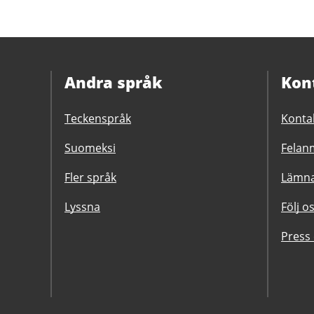
Andra språk
Kon
Teckenspråk
Konta
Suomeksi
Felanm
Fler språk
Lämna
Lyssna
Följ o
Press