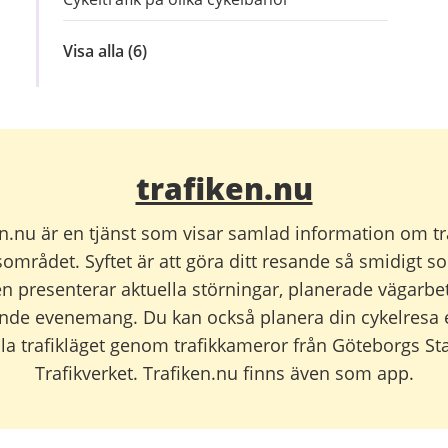
Visa alla
inom
(6)
Statistik
om
trafiken
i
Göteborg
trafiken.nu
en.nu är en tjänst som visar samlad information om tra
mrådet. Syftet är att göra ditt resande så smidigt s
en presenterar aktuella störningar, planerade vägarbe
ande evenemang. Du kan också planera din cykelresa e
lla trafikläget genom trafikkameror från Göteborgs St
Trafikverket. Trafiken.nu finns även som app.