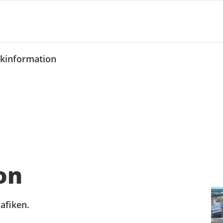
ikinformation
on
afiken.