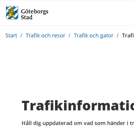
Du
Start
/
Trafik och resor
/
Trafik och gator
/
Traf
är
här:
Trafikinformati
Håll dig uppdaterad om vad som händer i tr