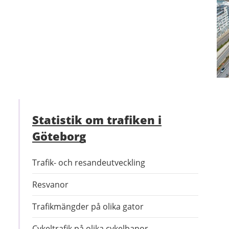
Statistik om trafiken i
Göteborg
Trafik- och resandeutveckling
Resvanor
Trafikmängder på olika gator
Cykeltrafik på olika cykelbanor