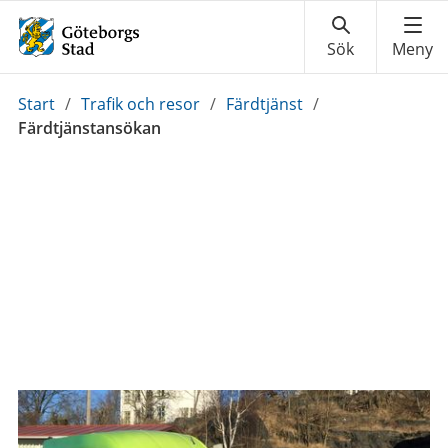
Du
Start
/
Trafik och resor
/
Färdtjänst
/
är
Färdtjänstansökan
här: