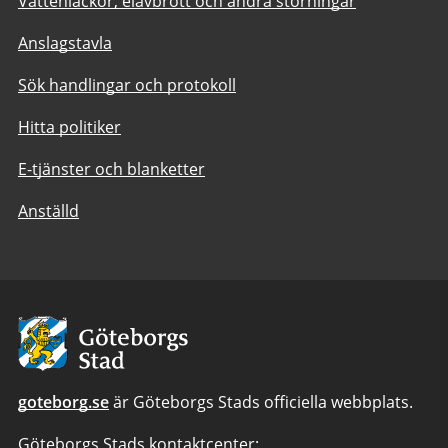
Vattenläckor, elavbrott och andra störningar
Anslagstavla
Sök handlingar och protokoll
Hitta politiker
E-tjänster och blanketter
Anställd
Avsändare:
Göteborgs
Stad
goteborg.se
är Göteborgs Stads officiella webbplats.
Göteborgs Stads kontaktcenter: