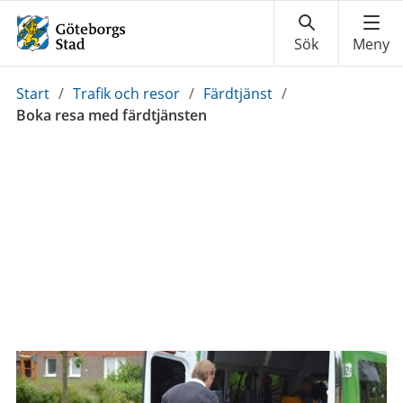
Du
Start
/
Trafik och resor
/
Färdtjänst
/
är
Boka resa med färdtjänsten
här: