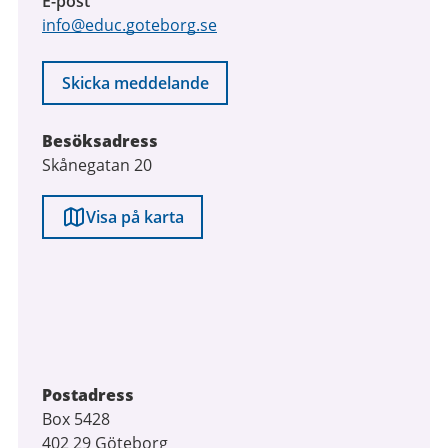
E-post
info@educ.goteborg.se
Skicka meddelande
Besöksadress
Skånegatan 20
Visa på karta
Postadress
Box 5428
402 29 Göteborg