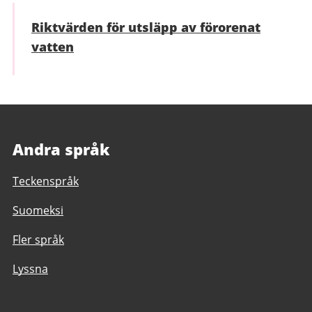
Riktvärden för utsläpp av förorenat
vatten
Andra språk
Teckenspråk
Suomeksi
Fler språk
Lyssna