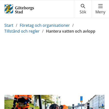
Du
Start
/
Företag och organisationer
/
är
Tillstånd och regler
/
Hantera vatten och avlopp
här: