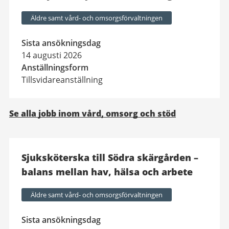
Äldre samt vård- och omsorgsförvaltningen
Sista ansökningsdag
14 augusti 2026
Anställningsform
Tillsvidareanställning
Se alla jobb inom vård, omsorg och stöd
L
Sjuksköterska till Södra skärgården –
e
balans mellan hav, hälsa och arbete
d
i
Äldre samt vård- och omsorgsförvaltningen
g
Sista ansökningsdag
a