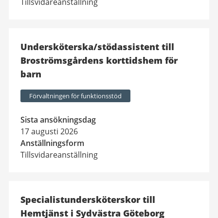
Tillsvidareanställning
Undersköterska/stödassistent till
Broströmsgårdens korttidshem för
barn
Förvaltningen för funktionsstöd
Sista ansökningsdag
17 augusti 2026
Anställningsform
Tillsvidareanställning
Specialistundersköterskor till
Hemtjänst i Sydvästra Göteborg