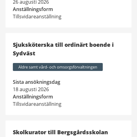
26 augusti 2026
j
Anställningsform
Tillsvidareanställning
o
b
b
Sjuksköterska till ordinärt boende i
Sydväst
Äldre samt vård- och omsorgsförvaltningen
Sista ansökningsdag
18 augusti 2026
Anställningsform
Tillsvidareanställning
Skolkurator till Bergsgårdsskolan