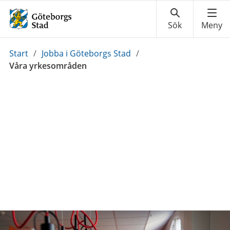
Du
Start
/
Jobba i Göteborgs Stad
/
är
Våra yrkesområden
här: