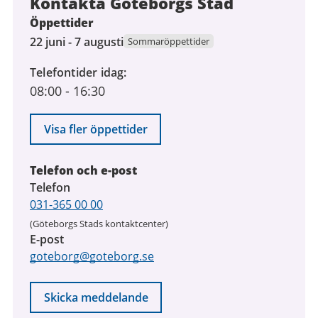
Kontakta Göteborgs Stad
Öppettider
22
22 juni - 7 augusti
Sommaröppettider
juni
Telefontider idag
2026
08:00
-
16:30
till
7
augusti
Visa fler öppettider
2026
Telefon och e-post
Telefon
031-365 00 00
(Göteborgs Stads kontaktcenter)
E-post
goteborg@goteborg.se
Skicka meddelande