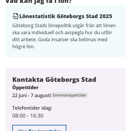
Vad kan jag få i lön?
Lönestatistik Göteborgs Stad 2025
Göteborg Stads lönepolitik utgår från att lönen
ska vara individuell och avspegla hur du utför
ditt arbete. Goda insatser ska belönas med
högre lön.
Kontakta Göteborgs Stad
Öppettider
22
22 juni - 7 augusti
Sommaröppettider
juni
Telefontider idag
2026
08:00
-
16:30
till
7
augusti