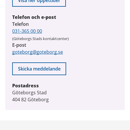
Visa fler öppettider
2026
Telefon och e-post
Telefon
031-365 00 00
(Göteborgs Stads kontaktcenter)
E-post
goteborg@goteborg.se
Skicka meddelande
Postadress
Göteborgs Stad
404 82 Göteborg