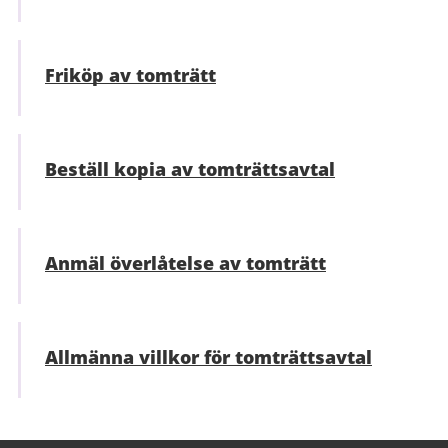
Friköp av tomträtt
Beställ kopia av tomträttsavtal
Anmäl överlåtelse av tomträtt
Allmänna villkor för tomträttsavtal