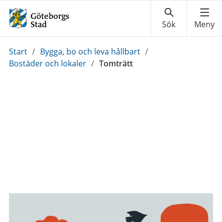
Du
Start
/
Bygga, bo och leva hållbart
/
är
Bostäder och lokaler
/
Tomträtt
här: