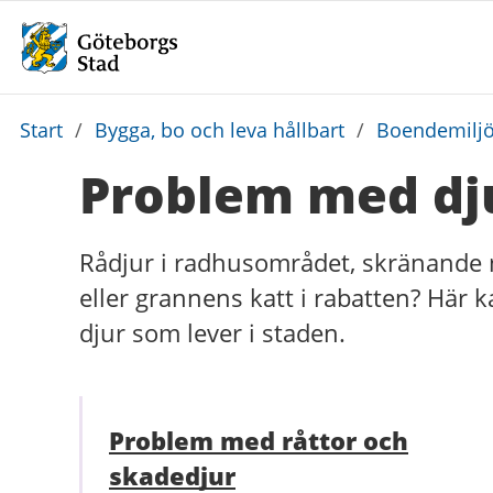
Du
Start
/
Bygga, bo och leva hållbart
/
Boendemiljö,
är
Problem med dju
här:
Rådjur i radhusområdet, skränande m
eller grannens katt i rabatten? Här 
djur som lever i staden.
Problem med råttor och
skadedjur