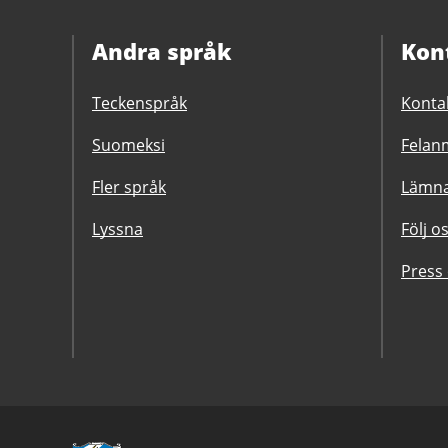
Andra språk
Kon
Teckenspråk
Konta
Suomeksi
Felanm
Fler språk
Lämna
Lyssna
Följ o
Press