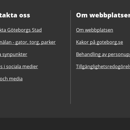
takta oss
Om webbplatse
kta Göteborgs Stad
Om webbplatsen
älan - gator, torg, parker
Kakor på goteborg.se
 synpunkter
Behandling av personupp
ss i sociala medier
Tillgänglighetsredogörel
 och media