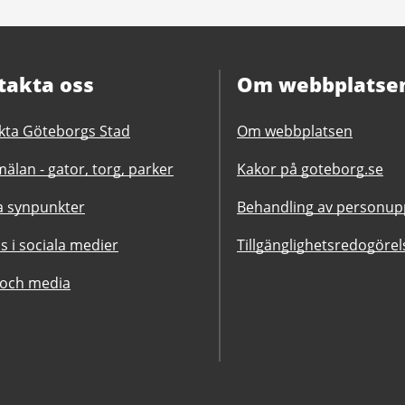
takta oss
Om webbplatse
kta Göteborgs Stad
Om webbplatsen
älan - gator, torg, parker
Kakor på goteborg.se
 synpunkter
Behandling av personupp
ss i sociala medier
Tillgänglighetsredogörel
 och media