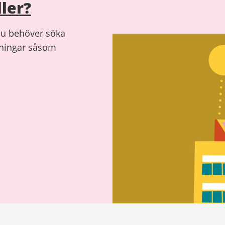
ler?
 du behöver söka
gningar såsom