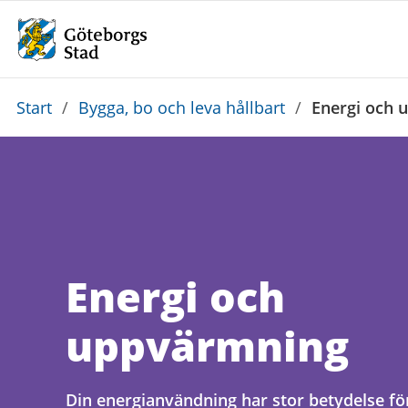
Du
Start
/
Bygga, bo och leva hållbart
/
Energi och 
är
här:
Energi och
uppvärmning
Din energianvändning har stor betydelse fö