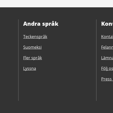
Andra språk
Kon
Teckenspråk
Konta
Suomeksi
Felanm
Fler språk
Lämna
Lyssna
Följ o
Press