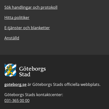
Sök handlingar och protokoll
Hitta politiker
E-tjänster och blanketter
Anställd
Avsändare:
Göteborgs
Stad
goteborg.se
är Göteborgs Stads officiella webbplats.
Göteborgs Stads kontaktcenter:
Telefonnummer
031-365 00 00
till