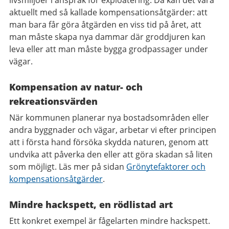
livsmiljöer i anspråk för exploatering. Då kan det vara
aktuellt med så kallade kompensationsåtgärder: att
man bara får göra åtgärden en viss tid på året, att
man måste skapa nya dammar där groddjuren kan
leva eller att man måste bygga
grodpassager
under
vägar.
Kompensation av natur- och
rekreationsvärden
När kommunen planerar nya bostadsområden eller
andra byggnader och vägar, arbetar vi efter principen
att i första hand försöka skydda naturen, genom att
undvika att påverka den eller att göra skadan så liten
som möjligt. Läs mer på sidan
Grönytefaktorer och
kompensationsåtgärder
.
Mindre hackspett, en rödlistad art
Ett konkret exempel är fågelarten mindre hackspett.