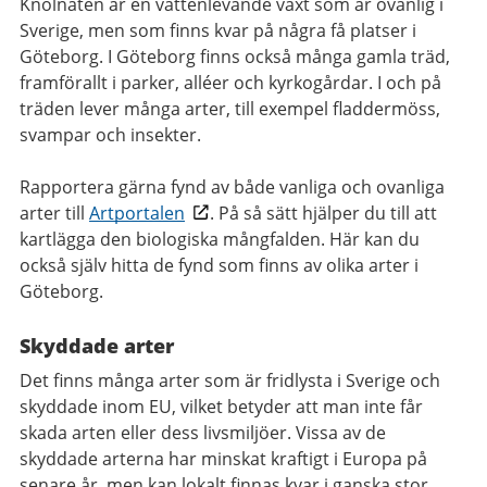
Knölnaten är en vattenlevande växt som är ovanlig i
Sverige, men som finns kvar på några få platser i
Göteborg. I Göteborg finns också många gamla träd,
framförallt i parker, alléer och kyrkogårdar. I och på
träden lever många arter, till exempel fladdermöss,
svampar och insekter.
Rapportera gärna fynd av både vanliga och ovanliga
arter till
Artportalen
. På så sätt hjälper du till att
kartlägga den biologiska mångfalden. Här kan du
också själv hitta de fynd som finns av olika arter i
Göteborg.
Skyddade arter
Det finns många arter som är fridlysta i Sverige och
skyddade inom EU, vilket betyder att man inte får
skada arten eller dess livsmiljöer. Vissa av de
skyddade arterna har minskat kraftigt i Europa på
senare år, men kan lokalt finnas kvar i ganska stor