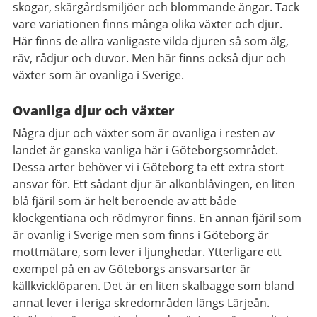
skogar, skärgårdsmiljöer och blommande ängar. Tack
vare variationen finns många olika växter och djur.
Här finns de allra vanligaste vilda djuren så som älg,
räv, rådjur och duvor. Men här finns också djur och
växter som är ovanliga i Sverige.
Ovanliga djur och växter
Några djur och växter som är ovanliga i resten av
landet är ganska vanliga här i Göteborgsområdet.
Dessa arter behöver vi i Göteborg ta ett extra stort
ansvar för. Ett sådant djur är alkonblåvingen, en liten
blå fjäril som är helt beroende av att både
klockgentiana och rödmyror finns. En annan fjäril som
är ovanlig i Sverige men som finns i Göteborg är
mottmätare, som lever i ljunghedar. Ytterligare ett
exempel på en av Göteborgs ansvarsarter är
källkvicklöparen. Det är en liten skalbagge som bland
annat lever i leriga skredområden längs Lärjeån.