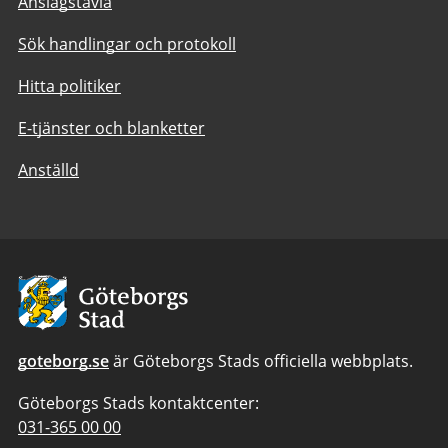
Anslagstavla
Sök handlingar och protokoll
Hitta politiker
E-tjänster och blanketter
Anställd
Avsändare:
Göteborgs
Stad
goteborg.se
är Göteborgs Stads officiella webbplats.
Göteborgs Stads kontaktcenter:
Telefonnummer
031-365 00 00