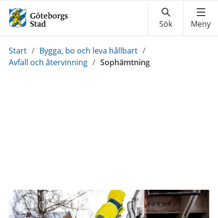
Du
Start
/
Bygga, bo och leva hållbart
/
är
Avfall och återvinning
/
Sophämtning
här: