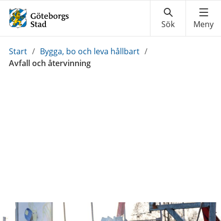
Du
Start
/
Bygga, bo och leva hållbart
/
är
Avfall och återvinning
här: