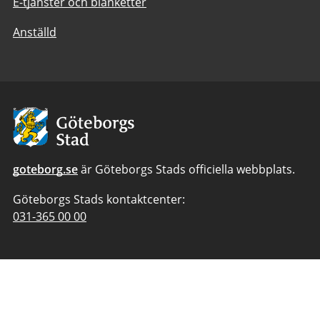
E-tjänster och blanketter
Anställd
Avsändare:
Göteborgs
Stad
goteborg.se
är Göteborgs Stads officiella webbplats.
Göteborgs Stads kontaktcenter:
Telefonnummer
031-365 00 00
till
Göteborgs
Stads
kontaktcenter: