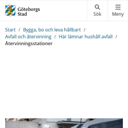
Du
Start
/
Bygga, bo och leva hållbart
/
är
Avfall och återvinning
/
Här lämnar hushåll avfall
/
här:
Återvinningsstationer