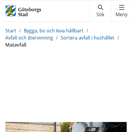
Du
Start
/
Bygga, bo och leva hållbart
/
är
Avfall och återvinning
/
Sortera avfall i hushållet
/
här:
Matavfall