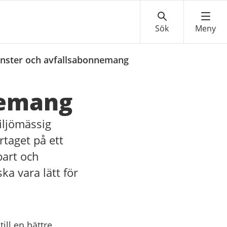
änster och avfallsabonnemang
nemang
miljömässig
rtaget på ett
lbart och
ka vara lätt för
ill en bättre