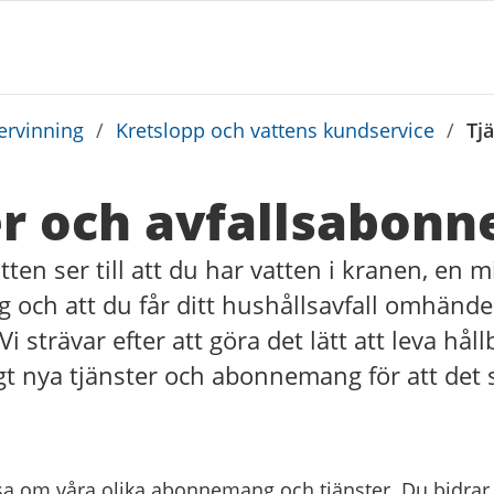
tervinning
/
Kretslopp och vattens kundservice
/
Tj
er och avfallsabon
ten ser till att du har vatten i kranen, en 
 och att du får ditt hushållsavfall omhände
 Vi strävar efter att göra det lätt att leva hål
gt nya tjänster och abonnemang för att det s
sa om våra olika abonnemang och tjänster. Du bidrar t