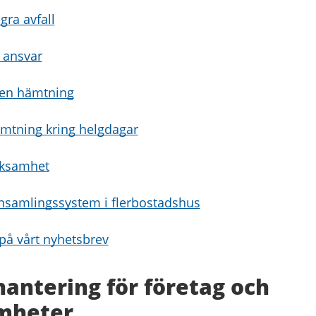
gra avfall
t ansvar
ven hämtning
mtning kring helgdagar
erksamhet
sinsamlingssystem i flerbostadshus
å vårt nyhetsbrev
hantering för företag och
mheter