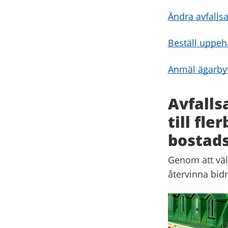
Ändra avfall
Beställ uppeh
Anmäl ägarby
Avfalls
till fl
bostads
Genom att väl
återvinna bidr