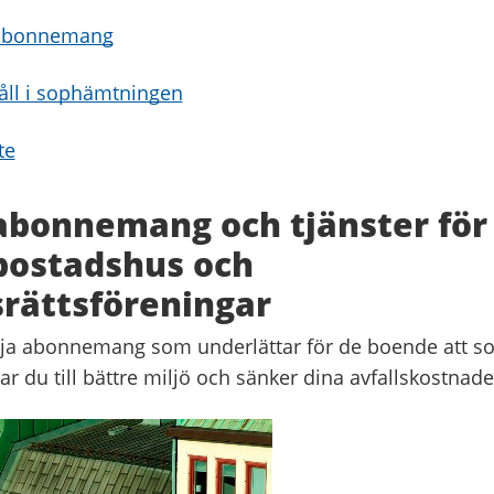
sabonnemang
åll i sophämtningen
te
abonnemang och tjänster för
erbostadshus och
rättsföreningar
ja abonnemang som underlättar för de boende att so
ar du till bättre miljö och sänker dina avfallskostnade