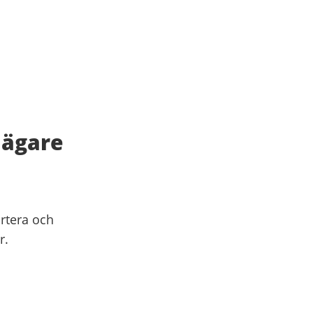
 ägare
rtera och
r.