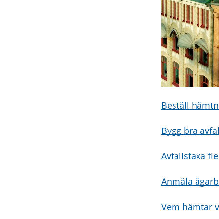
Beställ hämtni
Bygg bra avfa
Avfallstaxa f
Anmäla ägarby
Vem hämtar v