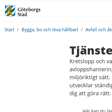
Du
Start
/
Bygga, bo och leva hållbart
/
Avfall och å
är
här:
Tjänst
Kretslopp och vat
avloppshantering
miljöriktigt sätt.
utvecklar ständi
dig att göra rätt.
Här kan du lä