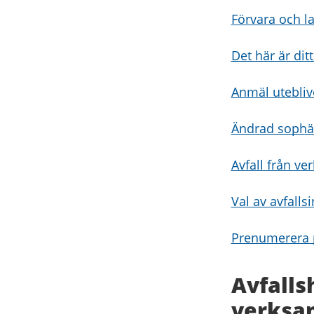
Förvara och la
Det här är dit
Anmäl utebli
Ändrad sophä
Avfall från v
Val av avfall
Prenumerera p
Avfalls
verksa