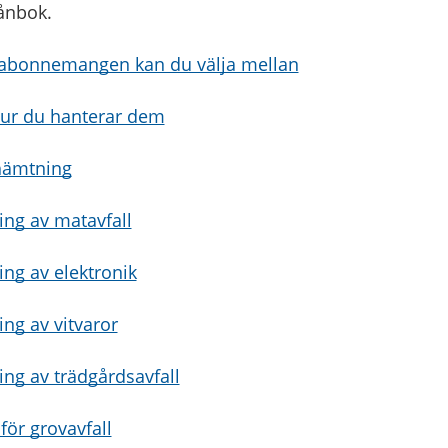
lånbok.
sabonnemangen kan du välja mellan
 hur du hanterar dem
 hämtning
ing av matavfall
ing av elektronik
ng av vitvaror
ing av trädgårdsavfall
för grovavfall