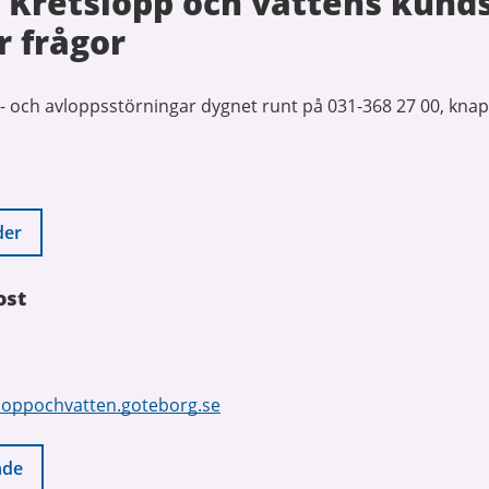
 Kretslopp och vattens kund
r frågor
- och avloppsstörningar dygnet runt på 031-368 27 00, knap
der
ost
loppochvatten.goteborg.se
nde