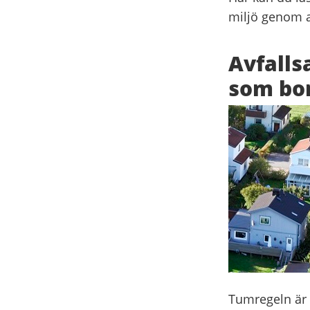
miljö genom a
Avfalls
som bor 
Tumregeln är a