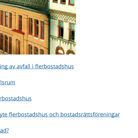
ng av avfall i flerbostadshus
llsrum
lerbostadshus
te flerbostadshus och bostadsrättsföreningar
ad?