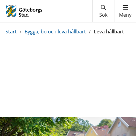
Du
Start
/
Bygga, bo och leva hållbart
/
Leva hållbart
är
här: