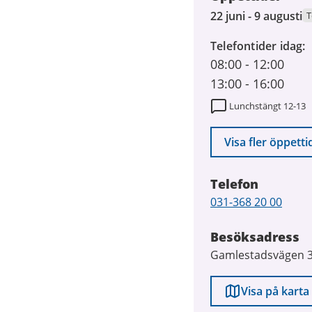
22
22 juni - 9 augusti
T
juni
Telefontider idag
2026
08:00
-
12:00
till
9
13:00
-
16:00
augusti
Lunchstängt 12-13
2026
Visa fler öppetti
Telefon
Telefon
031-368 20 00
Besöksadress
Gamlestadsvägen 
Visa på karta