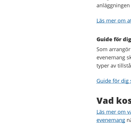
anläggningen
Läs mer om at
Guide för di
Som arrangör a
evenemang ska
typer av tills
Guide för dig
Vad kos
Läs mer om vad
evenemang
nä