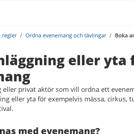
 regler
/
Ordna evenemang och tävlingar
/
Boka an
läggning eller yta 
mang
g eller privat aktör som vill ordna ett even
ng eller yta för exempelvis mässa, cirkus, t
ival.
nas med evenemang?