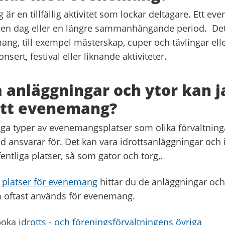
är en tillfällig aktivitet som lockar deltagare. Ett e
en dag eller en längre sammanhängande period. Det
ang, till exempel mästerskap, cuper och tävlingar ell
onsert, festival eller liknande aktiviteter.
a anläggningar och ytor kan j
ett evenemang?
ga typer av evenemangsplatser som olika förvaltnin
 ansvarar för. Det kan vara idrottsanläggningar och i
ntliga platser, så som gator och torg,.
a platser för evenemang
hittar du de anläggningar och 
 oftast används för evenemang.
boka
idrotts - och föreningsförvaltningens övriga