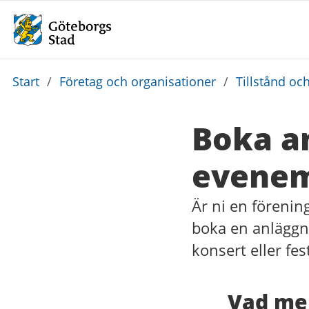
Du
Start
/
Företag och organisationer
/
Tillstånd och
är
här:
Boka an
evene
Är ni en förenin
boka en anläggni
konsert eller fest
Vad me