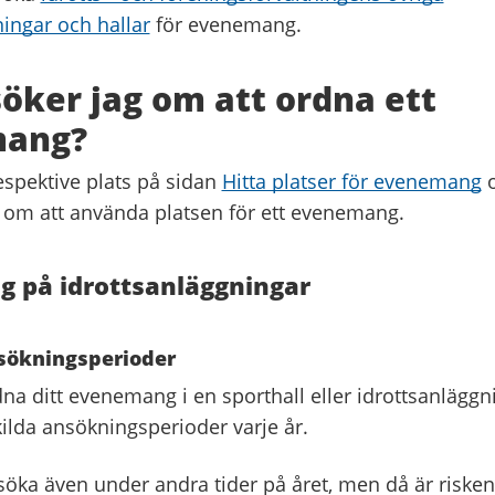
ningar och hallar
för evenemang.
öker jag om att ordna ett
ang?
spektive plats på sidan
Hitta platser för evenemang
o
a om att använda platsen för ett evenemang.
 på idrottsanläggningar
nsökningsperioder
dna ditt evenemang i en sporthall eller idrottsanläg
kilda ansökningsperioder varje år.
söka även under andra tider på året, men då är risken 