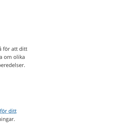
för att ditt
a om olika
rberedelser.
ör ditt
ningar.