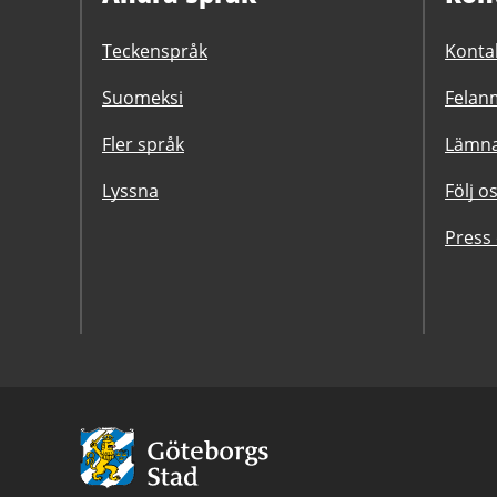
Teckenspråk
Konta
Suomeksi
Felanm
Fler språk
Lämna
Lyssna
Följ o
Press
Avsändare:
Göteborgs
Stad