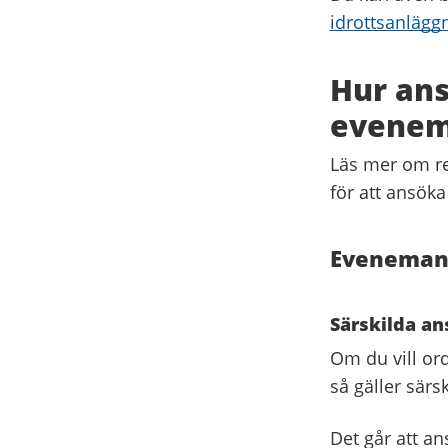
idrottsanlägg
Hur ans
evenem
Läs mer om re
för att ansök
Evenemang
Särskilda a
Om du vill or
så gäller särs
Det går att an