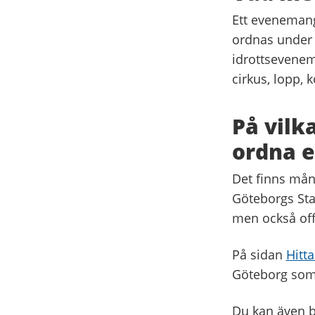
Ett evenemang 
ordnas under 
idrottsevenem
cirkus, lopp, k
På vilk
ordna 
Det finns mån
Göteborgs Stad
men också offe
På sidan
Hitt
Göteborg som
Du kan även 