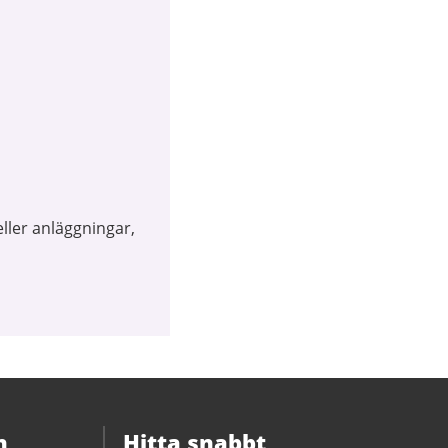
ller anläggningar,
n
Hitta snabbt