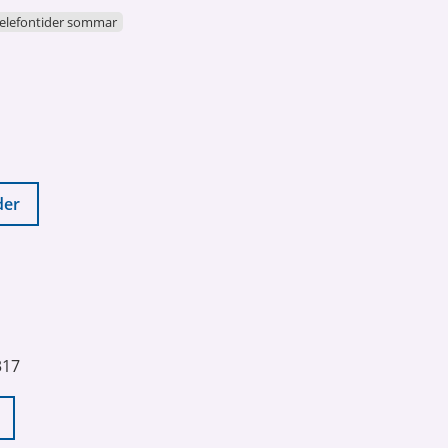
elefontider sommar
der
317