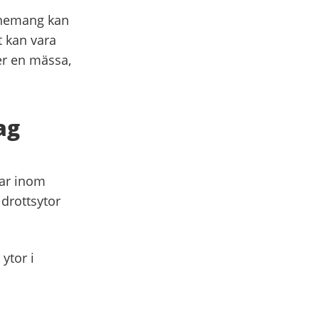
venemang kan
 kan vara
er en mässa,
ag
gar inom
drottsytor
ytor i