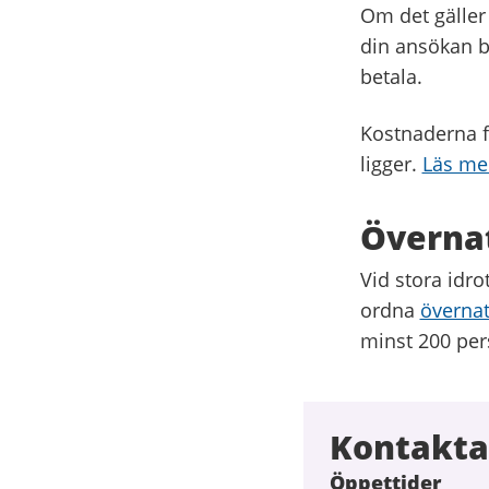
Om det gäller 
din ansökan b
betala.
Kostnaderna f
ligger.
Läs me
Övernat
Vid stora idr
ordna
övernat
minst 200 per
Kontakta 
Öppettider