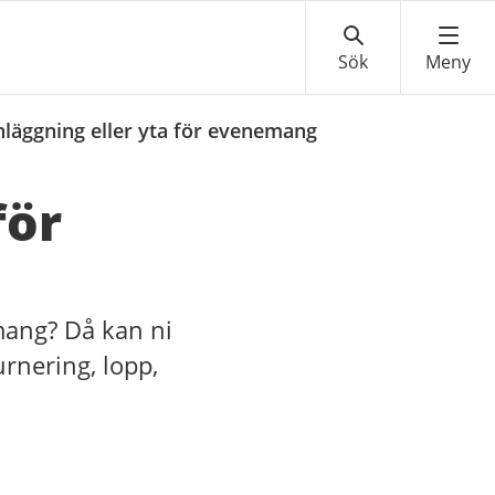
läggning eller yta för evenemang
för
emang? Då kan ni
urnering, lopp,