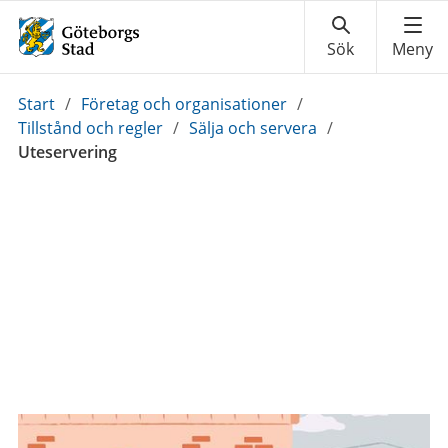
Du
Start
/
Företag och organisationer
/
är
Tillstånd och regler
/
Sälja och servera
/
här:
Uteservering