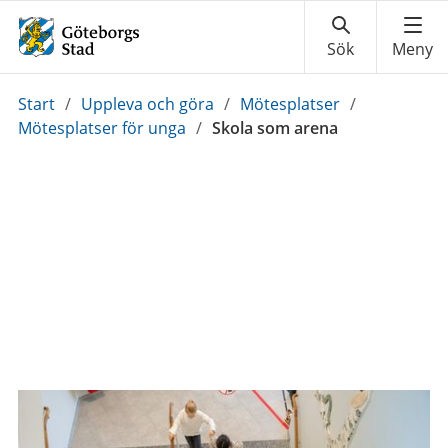
Du
Start
/
Uppleva och göra
/
Mötesplatser
/
är
Mötesplatser för unga
/
Skola som arena
här: