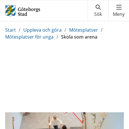
Du
Start
/
Uppleva och göra
/
Mötesplatser
/
är
Mötesplatser för unga
/
Skola som arena
här: